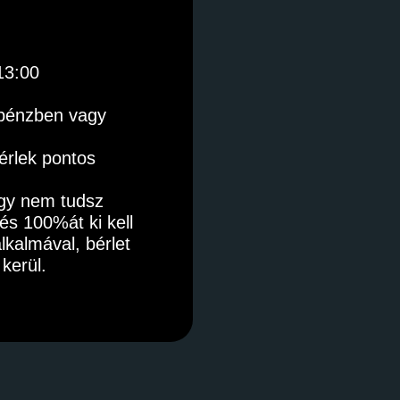
13:00
zpénzben vagy 
érlek pontos 
gy nem tudsz 
és 100%át ki kell 
kalmával, bérlet 
kerül. 