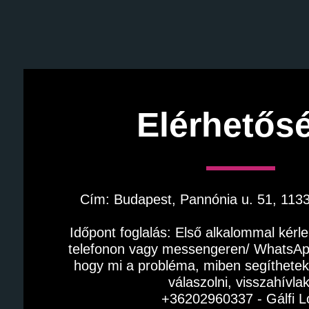
Elérhetős
Cím: Budapest, Pannónia u. 51, 113
Időpont foglalás: Első alkalommal kérlek
telefonon vagy messengeren/ WhatsApp
hogy mi a probléma, miben segíthetek
válaszolni, visszahívlak
 +36202960337 - Gálfi Lo