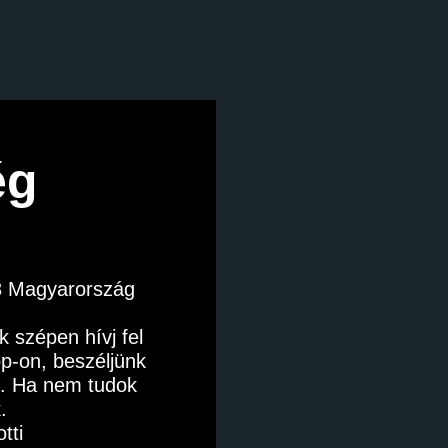
ég 
3 Magyarország
 szépen hívj fel 
-on, beszéljünk 
. Ha nem tudok 
.
tti